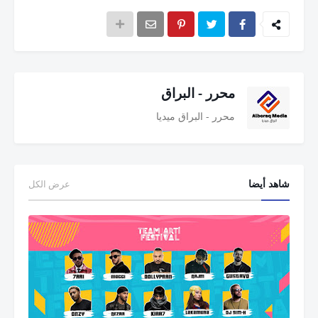
محرر - البراق
محرر - البراق ميديا
شاهد أيضا
عرض الكل