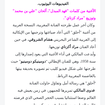
الفيديوهات اليوتيوب.
الأغنية من كلمات "فهد المبدل"، ألحان "علي بن محمد"
وتوزيع "مراد كزناي".
وكان آخر عمل طرحته الفنانة المغربية، النسخة العربية
من أغنية "أحلق" التي أعاد صياغتها وترجمها من الإيكالية
إلى العربية الشاعر البحريني
هشام الشروقي
، في حين
أعاد الفنان
مراد أكزناي
توزيعها
.
وأبدعت المالكي في أداء الأغنية التي يعود إصدارها إلى
سنة
1958
، وهي للفنان الإيطالي “
دومينيكو دومينيو
” حيث
طرحتها على شكل فيديو كليب تم تصويره بحديقة بيتها
بالعاصمة المغربية الرباط
.
“
أحلق” هي رسالة أمل وتفاؤل حاولت الفنانة
فدوى المالكي
تمريرها للجمهور، في زمن يعيش فيه
العالم وضعا استثنائيا بسبب الحجر الصحي الذي فرضته
غالبية الدول بسبب انتشار فيروس كورونا.