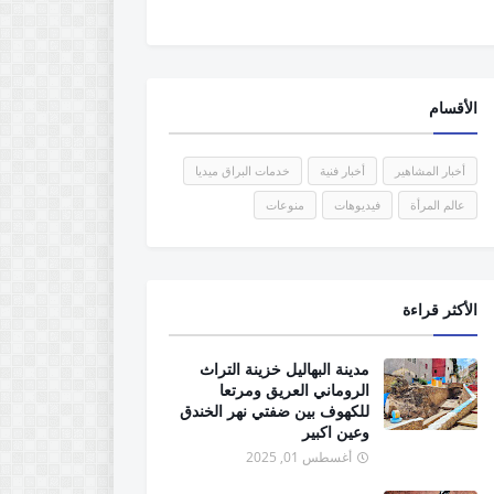
الأقسام
أخبار المشاهير
أخبار فنية
خدمات البراق ميديا
عالم المرأة
فيديوهات
منوعات
الأكثر قراءة
مدينة البهاليل خزينة التراث
الروماني العريق ومرتعا
للكهوف بين ضفتي نهر الخندق
وعين اكبير
أغسطس 01, 2025