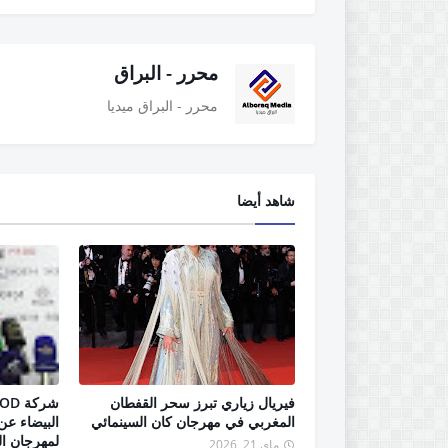
محرر - البراق
محرر - البراق ميديا
شاهد أيضا
فيريال زياري تبرز سحر القفطان
المغربي في مهرجان كان السينمائي
البيضاء عن 
لمهرجان ال
ماي 21, 2026