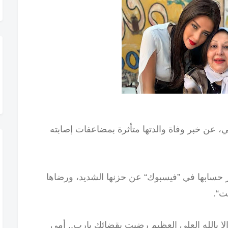
 عن خبر وفاة والدتها متأثرة بمضاعفات إصابته
حسابها في ”فيسبوك“ عن حزنها الشديد، ورضاها
ت“.
لا بالله العلي العظيم رضيت بقضائك يارب.. أمي