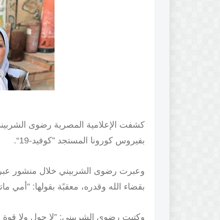
كشفت الإعلامية المصرية رضوى الشربيني،
بفيروس كورونا المستجد ”كوفيد-19“.
وعبرت رضوى الشربيني خلال منشور عبر 
بقضاء الله وقدره، معقبًة بقولها: ”أمي مات
وكتبت رضوى الشربيني: ”لا حول ولا قوة إ