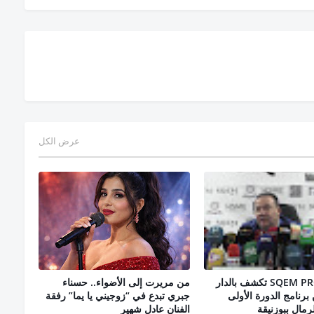
عرض الكل
شركة SQEM PROD تكشف بالدار
من مريرت إلى الأضواء.. حسناء
برنامج الدورة الأولى
جبري تبدع في “زوجيني يا يما” رفقة
رمال ببوزنيقة
الفنان عادل شهير