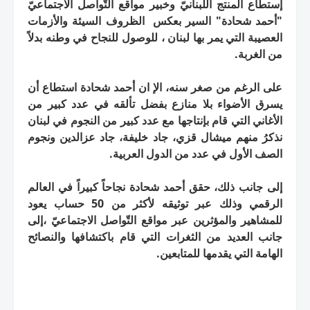
إستطاع المنتج اللّبنانيّ وخبير مواقع التّواصل الاجتماعيّ
"أحمد شحادة" السير بعكس الظروف السيئة والأزمات
العصيبة التي يمر بها لبنان ، للوصول للنجاح في وطنه بدلاً
من الغربة.
على الرغم من صغر سنه، الإ ان أحمد شحادة استطاع أن
يسرق الأضواء بلا منازع بفضل تألقه في عدد كبير من
الأغاني التي قام بإنتاجها مع عدد كبير من النجوم في لبنان
نذكرُ منهم ميشال قزي، جاد خليفة، جاد عزالدين ونجوم
الصف الأول في عدد من الدول العربية.
إلى جانب ذلك، حقق أحمد شحادة نجاحاً كبيراً في العالم
الرقمي وذلك عبر توثيقه لأكثر من 50 حساب يعود
للمشاهير والمؤثرين عبر مواقع التّواصل الاجتماعيّ ،إلى
جانب العديد من الثغرات التي قام باكتشافها والنصائح
الهامة التي يقدمها للمتابعين.