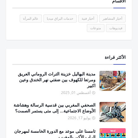
الأقسام
أخبار المشاهير
أخبار فنية
خدمات البراق ميديا
عالم المرأة
فيديوهات
منوعات
الأكثر قراءة
مدينة البهاليل خزينة التراث الروماني العريق
ومرتعا للكهوف بين ضفتي نهر الخندق وعين
اكبير
أغسطس 01, 2025
الصحفي المغربي بين قدسية الرسالة وهشاشة
الأوضاع الاجتماعية... إلى متى يستمر الصمت؟
يوليو 17, 2026
تامسنا على موعد مع الدورة الخامسة لمهرجان
الراب الأكبر بالمغرب