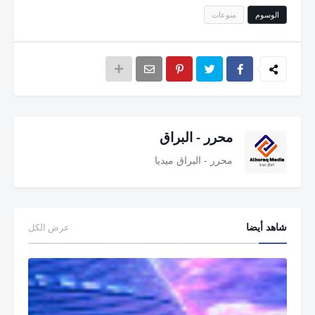
الوسوم
منوعات
محرر - البراق
محرر - البراق ميديا
شاهد أيضا
عرض الكل