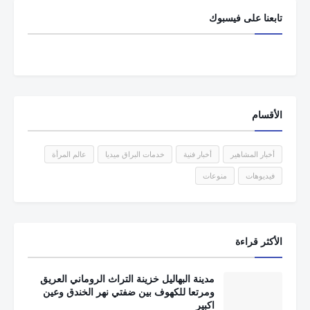
تابعنا على فيسبوك
الأقسام
أخبار المشاهير
أخبار فنية
خدمات البراق ميديا
عالم المرأة
فيديوهات
منوعات
الأكثر قراءة
مدينة البهاليل خزينة التراث الروماني العريق
ومرتعا للكهوف بين ضفتي نهر الخندق وعين
اكبير