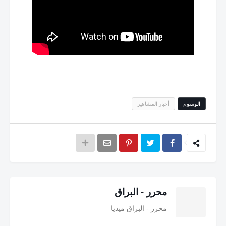
الوسوم
أخبار المشاهير
محرر - البراق
محرر - البراق ميديا