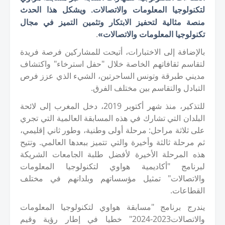
لتكنولوجيا المعلومات والاتصالات
ويشكل هذا الحدث
.
منصة مثالية لتحفيز الابتكار وتثمين التميز في مجال
تكنولوجيا المعلومات والاتصالات»
.
بالإضافة إلى الاختبارات، أتيحت للمشاركين فرصة فريدة
لتقاسم ثقافاتهم الخاصة خلال "حفل استرخاء" واكتشاف
مديني طبرقة وتونس الساحرتين، الشيء الذي عزز فرص
التبادل والتقاسم بين مختلف الفرق.
للتذكير، منذ شهر أكتوبر
2019
، دخل المغرب إلى لائحة
البلدان التي تشارك في هذه المسابقة العالمية التي تجري
على ثلاثة مراحل: مرحلة أولى وطنية، وطور ثاني إقليمي،
ثم مرحلة ثالثة وأخيرة والتي تتميز ببعدها العالمي. وتتيح
هذه المرحلة الأخيرة لأفضل طلبة الجامعات الشريكة
لبرنامج "أكاديمية هواوي لتكنولوجيا المعلومات
والاتصالات" تمثيل مؤسساتهم وبلدانهم في مختلف
القطاعات.
يندرج برنامج "مسابقة هواوي لتكنولوجيا المعلومات
والاتصالات
2023
-
2024
" خطيا في إطار رؤية وقيم