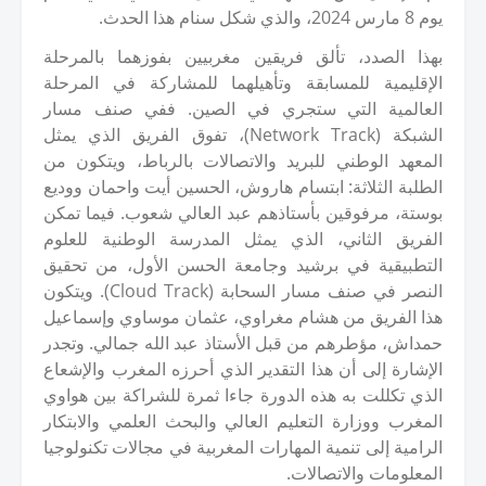
يوم
8
مارس
2024
، والذي شكل سنام هذا الحدث.
بهذا الصدد، تألق فريقين مغربيين بفوزهما بالمرحلة
الإقليمية للمسابقة وتأهيلهما للمشاركة في المرحلة
العالمية التي ستجري في الصين. ففي صنف مسار
الشبكة (
Network Track
)، تفوق الفريق الذي يمثل
المعهد الوطني للبريد والاتصالات بالرباط، ويتكون من
الطلبة الثلاثة: ابتسام هاروش، الحسين أيت واحمان ووديع
بوستة، مرفوقين بأستاذهم عبد العالي شعوب. فيما تمكن
الفريق الثاني، الذي يمثل المدرسة الوطنية للعلوم
التطبيقية في برشيد وجامعة الحسن الأول، من تحقيق
النصر في صنف مسار السحابة (
Cloud Track
). ويتكون
هذا الفريق من هشام مغراوي، عثمان موساوي وإسماعيل
حمداش، مؤطرهم من قبل الأستاذ عبد الله جمالي. وتجدر
الإشارة إلى أن هذا التقدير الذي أحرزه المغرب والإشعاع
الذي تكللت به هذه الدورة جاءا ثمرة للشراكة بين هواوي
المغرب ووزارة التعليم العالي والبحث العلمي والابتكار
الرامية إلى تنمية المهارات المغربية في مجالات تكنولوجيا
المعلومات والاتصالات.