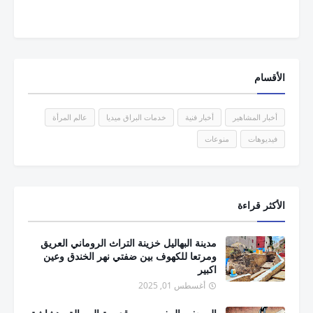
الأقسام
أخبار المشاهير
أخبار فنية
خدمات البراق ميديا
عالم المرأة
فيديوهات
منوعات
الأكثر قراءة
مدينة البهاليل خزينة التراث الروماني العريق
ومرتعا للكهوف بين ضفتي نهر الخندق وعين
اكبير
أغسطس 01, 2025