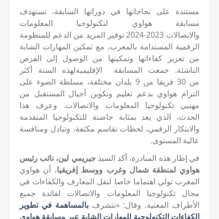
مستندة على نجاحاتها في دوراتها السابقة، تستهدف
مسابقة هواوي لتكنولوجيا المعلومات
والاتصالات
2023
-
2024
توفير المزيد من الدعم للمنظومة
الرقمية المستدامة بالمغرب، مع تمكين المهارات الشابة
من تعزيز كفاءاتها وتمكينها من الوصول إلى الفرص
الناشئة. جمعت المسابقة
الإقليمية
لهذه السنة أكثر
من
30
فريقا من
9
بلدان مختلفة، مسلطة الضوء على
التزام هواوي بدعم تعليم وتكوين أجيال المستقبل من
مهنيي تكنولوجيا المعلومات والاتصالات. وعرف هذا
الحدث، الذي يعد بمثابة حاضنة للتكنولوجيا المتقدمة
والابتكار الرقمي، لحظات تقاسم مكثفة، وتبادل ومنافسة
عالية المستوى.
في إطار هذه المبادرة، أكد السيد
جيريمي لين، نائب رئيس
هواوي لمنطقة شمال وغرب ووسط إفريقيا
، أن هواوي
المغرب تولي اهتماما خاصا لنقل المعارف والكفاءات في
مجال تكنولوجيا المعلومات والاتصالات لفائدة جميع
الأطراف المعنية. وقال: «نتشرف
بالمساهمة في تطوير
الكفاءات التكنولوجية للمهارات الشابة عبر مسابقة هواوي