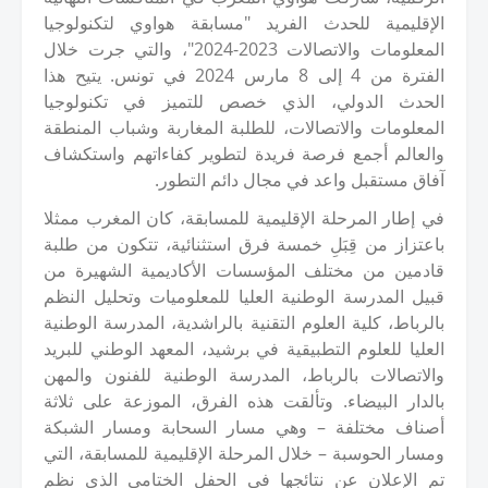
الإقليمية للحدث الفريد "مسابقة هواوي لتكنولوجيا
المعلومات والاتصالات
2023
-
2024
"، والتي جرت خلال
الفترة من
4
إلى
8
مارس
2024
في تونس. يتيح هذا
الحدث الدولي، الذي خصص للتميز في تكنولوجيا
المعلومات والاتصالات، للطلبة المغاربة وشباب المنطقة
والعالم أجمع فرصة فريدة لتطوير كفاءاتهم واستكشاف
آفاق مستقبل واعد في مجال دائم التطور.
في إطار المرحلة الإقليمية للمسابقة، كان المغرب ممثلا
باعتزاز من قِبَلِ خمسة فرق استثنائية، تتكون من طلبة
قادمين من مختلف المؤسسات الأكاديمية الشهيرة من
قبيل المدرسة الوطنية العليا للمعلوميات وتحليل النظم
بالرباط، كلية العلوم التقنية بالراشدية، المدرسة الوطنية
العليا للعلوم التطبيقية في برشيد، المعهد الوطني للبريد
والاتصالات بالرباط، المدرسة الوطنية للفنون والمهن
بالدار البيضاء. وتألقت هذه الفرق، الموزعة على ثلاثة
أصناف مختلفة – وهي مسار السحابة ومسار الشبكة
ومسار الحوسبة – خلال المرحلة الإقليمية للمسابقة، التي
تم الإعلان عن نتائجها في الحفل الختامي الذي نظم