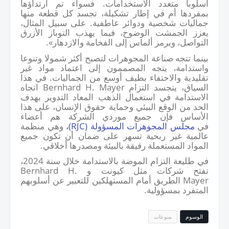
أسلوبا متعدد الاستخدامات. فسواء تم ارتداؤها
بمفردها أم في إطار تشكيلة، تجسد كل قطعة منها
جماليات شخصية ودوائر عاطفية. على سبيل المثال،
يعزز الجمشت الوضوح، فيما يهذب التوباز الأزرق
التواصل، ويرمز ألماس إلى الفخامة والازدهار».
بينما تتجه صناعة المجوهرات لتصبح أكثر شمولا وتنوعا
واستدامة، يتجه المصممون إلى اعتماد مواد غير
تقليدية والاحتفاء بطيف أوسع من الجماليات. في هذا
السياق، يتجسد التزام
Bernhard H. Mayer
اتجاه
الاستدامة في استعمال الذهب المعاد التدوير بهدف
الحد من الوقع البيئي وحماية حقوق الإنسان، على هذا
الأساس فإن جميع موردي الشركة هم أعضاء
في
مجلس المجوهرات المسؤولة (
RJC
)،
وهي منظمة
عالمية غير ربحية تسهر على ضمان أن تكون جميع
المواد المستعملة رفيقة بالبيئة ومصدرها أخلاقي.
في طليعة التزام الموضة بالاستدامة خلال سنة
2024
،
تفتح شركات مثل كيونت و
Bernhard H.
Mayer
الطريق أمام المستهلكين للتعبير عن أسلوبهم
المتفرد بمسؤولية.
الوسوم
منوعات