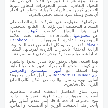
ترتفع موجة عارمة للتعبير عن الذات. في
ظل
هذا
التحول الثقافي، تسمو المجوهرات لتتجاوز دورها
التقليدي كمجرد مستلزمات تكميلية، وتتطور في اتجاه
أن تصبح وسيلة سرد عميقة تحتفي بالتفرد.
مدركة لهذا التحول، تسعى الشركات لتلبية الطلب على
المنتجات المخصصة التي تؤكد على الطابع الشخصي.
في هذا السياق كشفت
كيونت
مؤخرا
عن
مجموعتها
Embracelet
المُنْتجة تحت العلامة
السويسرية الفاخرة للمجوهرات
Bernhard H.
Mayer
. فقد تم صميم كل قطعة من هذه المجموعة
الرائعة للاحتفاء بالخيارات الفردية لمرتديها، لِتُشكل
شعارا شخصيا وبصمة رقمية فريدة في عالم الموضة.
بهذا الصدد، يقول تريفور كونا، مدير التحول والشهرة
لدى كيونت: «تعتبر المجوهرات تعبيرا شخصيا للغاية.
لهذا اشتغلنا مع
أمهر المصممين والحرفيين
لدى
Bernhard H. Mayer
من أجل تطوير مجموعة
أساور مبهرة ومتميزة، والتي تثمن بشكل مثالي الطابع
الفردي لكل شخص».
«في سياق التفاصيل المعقدة للحياة المعاصرة،
أصبحت المجوهرات وسيلة قوية للتعبير عن الذات.
تتيح مجموعة
Embracelet
، التي تقدم أساور بولو
بأحجار مثل الجمشت الوردي أو الجمشت أو ألماس،