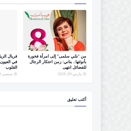
من “سّي سلمى” إلى امرأة فخورة
فريال الزي
بأنوثتها.. بناني: زمن احتكار الرجال
في العيون:
للفضائل انتهى
القلوب
مارس 09, 2026
سبتمبر 30, 2025
أكتب تعليق