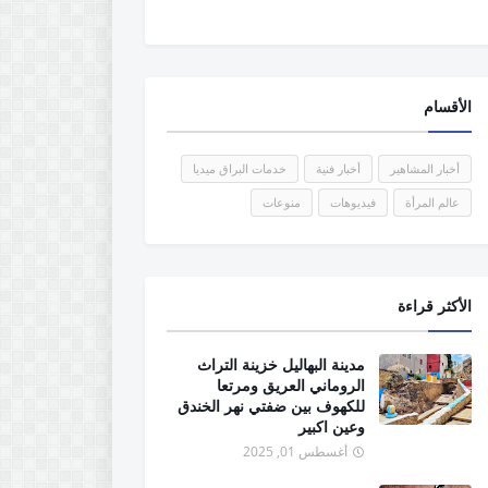
الأقسام
أخبار المشاهير
أخبار فنية
خدمات البراق ميديا
عالم المرأة
فيديوهات
منوعات
الأكثر قراءة
مدينة البهاليل خزينة التراث
الروماني العريق ومرتعا
للكهوف بين ضفتي نهر الخندق
وعين اكبير
أغسطس 01, 2025