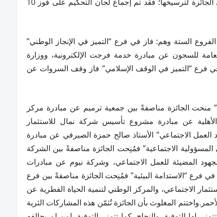
وتحقيقها لأهداف العمل الاجتماعي التي تسعى الجائزة لترسيخها؛ فقد تم إجماع لجان التحكيم على فوز 10
الفروع الستة وهم: فاز في فرع “التميز في الإنجاز الوطني”
العامة للسجون عن مبادرة خدمة فرجت الإلكترونية، ووزارة
وفي فرع “التميز في الوقف الإسلامي” فاز وقف السروات عن
” منحت الجائزة مناصفةً بين جمعية ترميم عن مبادرة مركز
أهلية عن مبادرة مشروع تأسيس شركة نمال للاستثمار
اد العمل الاجتماعي” الأستاذ صالح حمزة الصيرفي عن مبادرة
 المسؤولية الاجتماعية” فمُنِحت الجائزة مناصفةً بين الشركة
الجهود المضيئة للعمل الاجتماعي، وشركة نيوم عن مبادرات
في فرع “الاستدامة البيئية” فمُنِحت الجائزة مناصفةً بين فرع
تثمار الاجتماعي، والمركز الوطني لتنمية الحياة الفطرية عن
مر.واختتم المغلوث بأن الجائزة تُثمّن هذه المشاركات الثرية
تمنى لها التوفيق والنجاح، كما تتمنى التوفيق لمن لم يحالفه