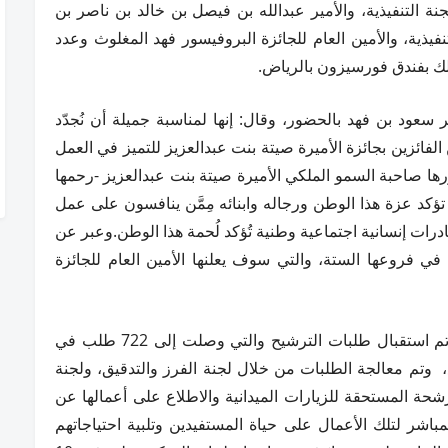
التنفيذية، والأمير عبدالله بن فيصل بن خالد بن ناصر بن
يذية، والأمين العام للجائزة البروفيسور فهد المغلوث وعدد
ذلك بفندق فورسيزون بالرياض.
سعود بن فهد بالحضور، وقال: إنها لمناسبة جميلة أن نُجدّد
الفائزين بجائزة الأميرة صيتة بنت عبدالعزيز للتميز في العمل
ورها صاحبة السمو الملكي الأميرة صيتة بنت عبدالعزيز -رحمها
ت تؤكد عزة هذا الوطن ورجاله وابنائه مِمَّن ينافسون على عمل
درات إنسانية اجتماعية وطنية تُؤكد لُحمة هذا الوطن.وعبر عن
 في فروعها الستة، والتي سوف يعلنها الأمين العام للجائزة
بعدها أوضح الدكتور المغلوث خلال كلمته أنه تم استقبال طلبات الترشيح والتي وصلت إلى 722 طلب في
 وتم معالجة الطلبات من خلال لجنة الفرز والتدقيق، ولجنة
مرشحة المستحقة للزيارات الميدانية والاطلاع على أعمالها عن
باشر لتلك الأعمال على حياة المستفيدين وتلبية احتياجاتهم