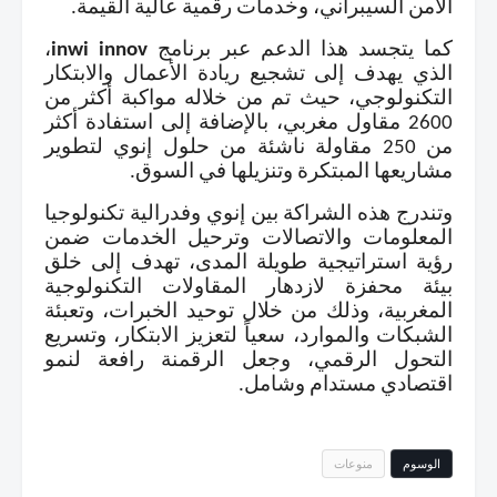
الأمن السيبراني، وخدمات رقمية عالية القيمة
.
كما يتجسد هذا الدعم عبر برنامج
inwi innov
،
الذي يهدف إلى تشجيع ريادة الأعمال والابتكار
التكنولوجي، حيث تم من خلاله مواكبة أكثر من
2600 مقاول مغربي، بالإضافة إلى استفادة أكثر
من 250 مقاولة ناشئة من حلول
إنوي
لتطوير
مشاريعها المبتكرة وتنزيلها في السوق
.
وتندرج هذه الشراكة بين
إنوي
و
فدرالية تكنولوجيا
المعلومات والاتصالات وترحيل الخدمات
ضمن
رؤية استراتيجية طويلة المدى، تهدف إلى خلق
بيئة محفزة لازدهار المقاولات التكنولوجية
المغربية، وذلك من خلال توحيد الخبرات، وتعبئة
الشبكات والموارد، سعياً لتعزيز الابتكار، وتسريع
التحول الرقمي، وجعل الرقمنة رافعة لنمو
اقتصادي مستدام وشامل
.
الوسوم
منوعات