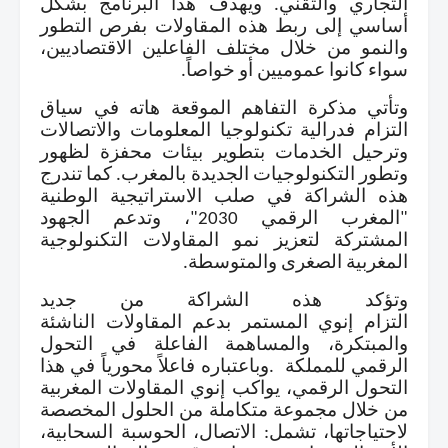
التجاري والتقني. ويهدف هذا البرنامج بشكل
أساسي إلى ربط هذه المقاولات بفرص التطور
والنمو من خلال مختلف الفاعلين الاقتصاديين،
سواء كانوا عموميين أو خواصاً
.
وتأتي مذكرة التفاهم الموقعة
هاته
في سياق
التزام
فدرالية تكنولوجيا المعلومات والاتصالات
وترحيل الخدمات
بتطوير بيئات محفزة لظهور
وتطور التكنولوجيات الجديدة بالمغرب. كما تندرج
هذه الشراكة في صلب الاستراتيجية الوطنية
"المغرب الرقمي 2030"، وتدعم الجهود
المشتركة لتعزيز نمو المقاولات التكنولوجية
المغربية الصغرى والمتوسطة
.
وتؤكد هذه الشراكة من جديد
التزام
إنوي
المستمر بدعم المقاولات الناشئة
والمبتكرة، والمساهمة الفاعلة في التحول
الرقمي للمملكة
.
وباعتباره فاعلاً محورياً في هذا
التحول الرقمي،
يواكب
إنوي
المقاولات المغربية
من خلال مجموعة متكاملة من الحلول المخصصة
لاحتياجاتها، تشمل: الاتصال، الحوسبة السحابية،