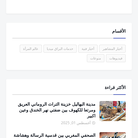
الأقسام
أخبار المشاهير
أخبار فنية
خدمات البراق ميديا
عالم المرأة
فيديوهات
منوعات
الأكثر قراءة
مدينة البهاليل خزينة التراث الروماني العريق
ومرتعا للكهوف بين ضفتي نهر الخندق وعين
اكبير
أغسطس 01, 2025
الصحفي المغربي بين قدسية الرسالة وهشاشة