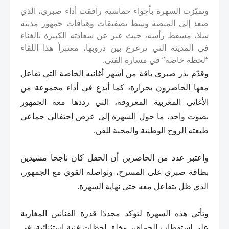
وتميّزت السهرة بأجواء حماسية رافقت أداء صبري، الذي
صعد إلى المنصة وسط تصفيقات وهتافات جمهور مدينة
سلا، مسقط رأسه، حيث عبر عن سعادته الكبيرة بالغناء
في المدينة التي ترعرع بين دروبها، معتبراً هذا اللقاء
“لحظة خاصة” في مساره الفني.
وقدّم بدر صبري باقة من أشهر أغانيه الخاصة التي تفاعل
معها الحاضرون بحرارة، كما أبدع في أداء مجموعة من
الأغاني المغربية المعروفة، التي رددها معه الجمهور
بصوت واحد، ما حول السهرة إلى عرض احتفالي جماعي
طبعته الروح الوطنية والمحبة للفن.
واعتبر عدد من الحاضرين أن الحفل كان ناجحا مشيدين
بطاقة صبري على المسرح، وتواصله القوي مع الجمهور،
الذي ظل يتفاعل معه حتى نهاية السهرة.
وتأتي هذه السهرة لتؤكد مجددًا قدرة الفنانين المغاربة
على استقطاب الجماهير وخلق لحظات فنية استثنائية، في