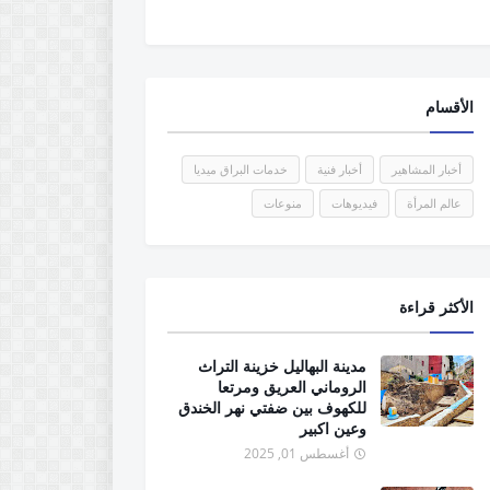
الأقسام
أخبار المشاهير
أخبار فنية
خدمات البراق ميديا
عالم المرأة
فيديوهات
منوعات
الأكثر قراءة
مدينة البهاليل خزينة التراث
الروماني العريق ومرتعا
للكهوف بين ضفتي نهر الخندق
وعين اكبير
أغسطس 01, 2025