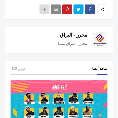
محرر - البراق
محرر - البراق ميديا
شاهد أيضا
عرض الكل