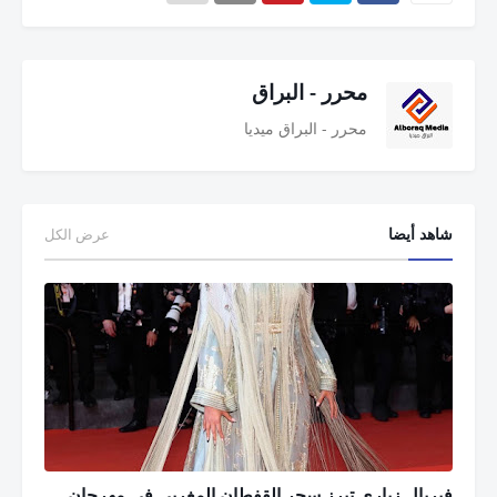
محرر - البراق
محرر - البراق ميديا
شاهد أيضا
عرض الكل
فيريال زياري تبرز سحر القفطان المغربي في مهرجان