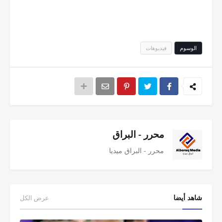
الوسوم
فيديوهات
محرر - البراق
محرر - البراق ميديا
شاهد أيضا
عرض الكل