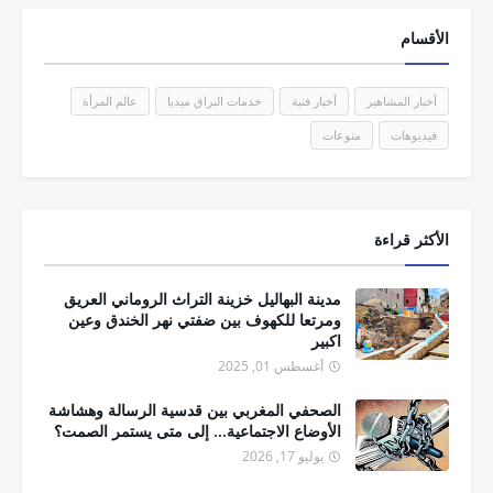
الأقسام
أخبار المشاهير
أخبار فنية
خدمات البراق ميديا
عالم المرأة
فيديوهات
منوعات
الأكثر قراءة
مدينة البهاليل خزينة التراث الروماني العريق
ومرتعا للكهوف بين ضفتي نهر الخندق وعين
اكبير
أغسطس 01, 2025
الصحفي المغربي بين قدسية الرسالة وهشاشة
الأوضاع الاجتماعية... إلى متى يستمر الصمت؟
يوليو 17, 2026