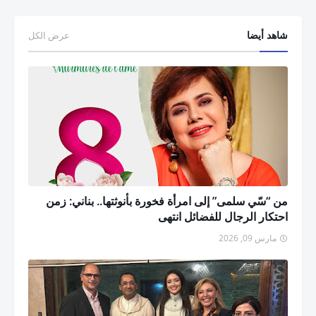
شاهد أيضا
عرض الكل
من “سّي سلمى” إلى امرأة فخورة بأنوثتها.. بناني: زمن
احتكار الرجال للفضائل انتهى
مارس 09, 2026