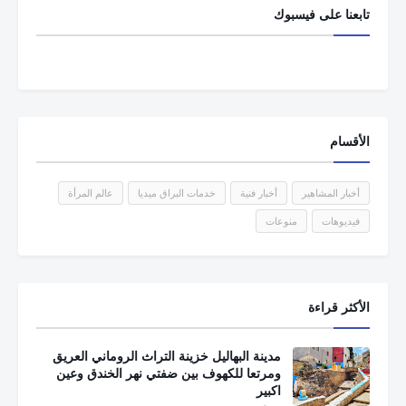
تابعنا على فيسبوك
الأقسام
أخبار المشاهير
أخبار فنية
خدمات البراق ميديا
عالم المرأة
فيديوهات
منوعات
الأكثر قراءة
مدينة البهاليل خزينة التراث الروماني العريق
ومرتعا للكهوف بين ضفتي نهر الخندق وعين
اكبير