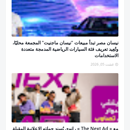
نيسان مصر تبدأ مبيعات "نيسان ماجنيت" المجمعة محليًا،
وتُعِيد تعريف فئة السيارات الرياضية المدمجة متعددة
الاستخدامات
غشت 05, 2026
مع « The Next Ad » ، إنوي يُسند حملته الإعلانية المقبلة