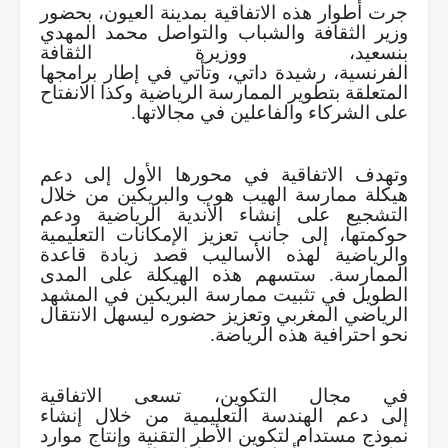
جرت أطوار هذه الاتفاقية بمدينة العيون، بحضور
وزير الثقافة والشباب والتواصل محمد المهدي
بنسعيد، ووزيرة الثقافة
الفرنسية،
رشيدة
داتي،
وتأتي في إطار برامجها
المتعلقة بتطوير الممارسة الرياضية وكذا الانفتاح
على الشركاء والفاعلين في مجالاتها
.
وتهدف الاتفاقية في محورها الأول إلى دعم
هيكلة ممارسة الهيب هوب والبريكين من خلال
التشجيع على إنشاء الأندية الرياضية ودعم
حوكمتها، إلى جانب تعزيز الإمكانات التعليمية
والرياضية لهذه الأساليب قصد زيادة قاعدة
الممارسة. ستسهم هذه الهيكلة على المدى
الطويل في تثبيت ممارسة البريكين في المشهد
الرياضي المغربي وتعزيز حضوره ليسهل الانتقال
نحو احترافية هذه الرياضة
.
في مجال التكوين، تسعى الاتفاقية
إلى دعم الهندسة التعليمية من خلال إنشاء
نموذج مستدام لتكوين الأطر التقنية وإنتاج موارد