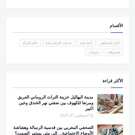
الأقسام
أخبار المشاهير
أخبار فنية
خدمات البراق ميديا
عالم المرأة
فيديوهات
منوعات
الأكثر قراءة
مدينة البهاليل خزينة التراث الروماني العريق
ومرتعا للكهوف بين ضفتي نهر الخندق وعين
اكبير
أغسطس 01, 2025
الصحفي المغربي بين قدسية الرسالة وهشاشة
الأوضاع الاجتماعية... إلى متى يستمر الصمت؟