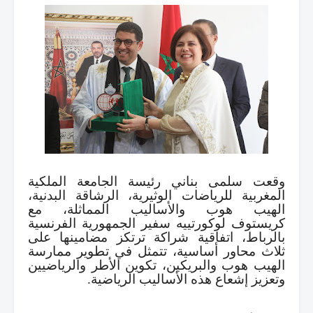
وقعت سلمى بناني رئيسة الجامعة الملكية
المغربية للرياضات الوثيرية، الرشاقة البدنية،
الهيب هوب والأساليب المماثلة، مع
كريستوف
لوكورتييه
سفير الجمهورية الفرنسية
بالرباط، اتفاقية شراكة ترتكز مضامينها على
ثلاث محاور أساسية، تتمثل في تطوير ممارسة
الهيب هوب والبريكين، تكوين الأطر والرياضيين
وتعزيز إشعاع هذه الأساليب الرياضية
.