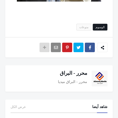
الوسوم
منوعات
محرر - البراق
محرر - البراق ميديا
شاهد أيضا
عرض الكل