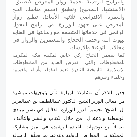
والبرامج الرقمية لخدمة زوار المعرض كتطبيق
(الاستشهاد الصحيح) وتطبيق (تعليم مناسك الحج
والعمرة الافتراضي ثلاثية الأبعاد)، تطلع زوار
المعرض على جهود الوزارة في برامج التحول
الرقمي في خدماتها المتسقة مع رسالتها في العناية
ببيوت الله وخدمة الحجاج والمعتمرين والزوار في
مجالات التوعية والإرشاد.
كما يتضمن الجناح ركن خاص لمكتبة مكة المكرمة
للمخطوطات والتي تعرض العديد من المخطوطات
الإسلامية التاريخية النادرة تعود لفق
هاء وأدباء ولغويين
وعلماء وغيرهم.
جدير بالذكر أن مشاركة الوزارة تأتي بتوجيهات مباشرة
من معالي الوزير الشيخ الدكتور عبداللطيف بن عبدالعزيز
آل الشيخ؛ تجسيداً لدور الوزارة الفعَّال في نشر مبادئ
الوسطية والاعتدال من خلال الكتاب والنشر والتأليف،
اتساقاً مع توجيهات القيادة الرشيدة في تميز مشاركة
المملكة في المعارض الدولية وتنوعها بما يحقِّق الرسالة