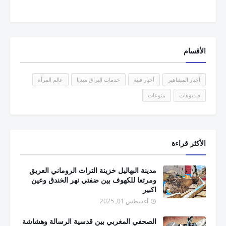
الأقسام
أخبار المشاهير
أخبار فنية
خدمات البراق ميديا
عالم المرأة
فيديوهات
منوعات
الأكثر قراءة
مدينة البهاليل خزينة التراث الروماني العريق
ومرتعا للكهوف بين ضفتي نهر الخندق وعين
اكبير
أغسطس 01, 2025
الصحفي المغربي بين قدسية الرسالة وهشاشة