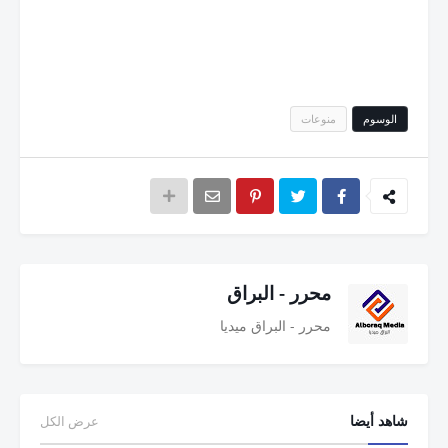
الوسوم
منوعات
محرر - البراق
محرر - البراق ميديا
شاهد أيضا
عرض الكل