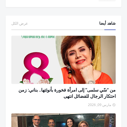
شاهد أيضا
عرض الكل
من “سّي سلمى” إلى امرأة فخورة بأنوثتها.. بناني: زمن
احتكار الرجال للفضائل انتهى
مارس 09, 2026