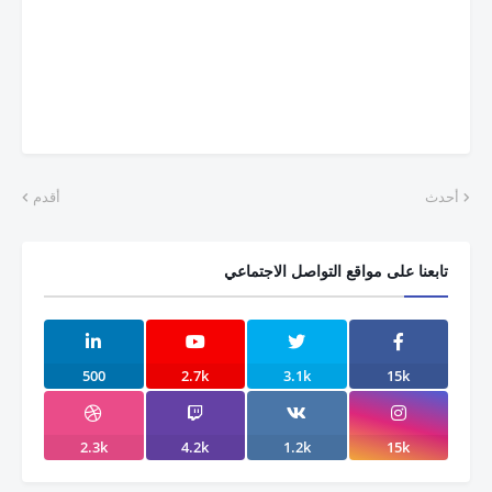
أحدث
أقدم
تابعنا على مواقع التواصل الاجتماعي
500
2.7k
3.1k
15k
2.3k
4.2k
1.2k
15k