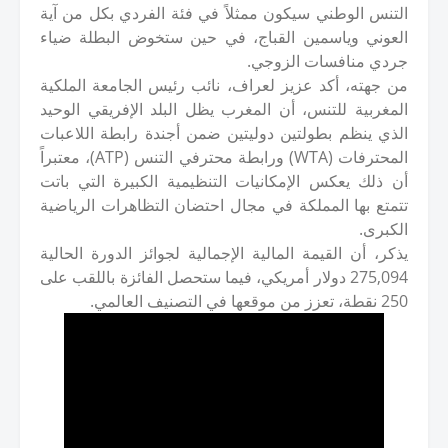
التنس الوطني سيكون ممثلاً في فئة الفردي بكل من آية
العوني وياسمين القباج، في حين ستخوض البطلة ضياء
جردي منافسات الزوجي.
من جهته، أكد عزيز لعراف، نائب رئيس الجامعة الملكية
المغربية للتنس، أن المغرب يظل البلد الإفريقي الوحيد
الذي ينظم بطولتين دوليتين ضمن أجندة رابطة اللاعبات
المحترفات (WTA) ورابطة محترفي التنس (ATP)، معتبراً
أن ذلك يعكس الإمكانيات التنظيمية الكبيرة التي باتت
تتمتع بها المملكة في مجال احتضان التظاهرات الرياضية
الكبرى.
يذكر، أن القيمة المالية الإجمالية لجوائز الدورة الحالية
275,094 دولار أمريكي، فيما ستحصل الفائزة باللقب على
250 نقطة، تعزز من موقعها في التصنيف العالمي.