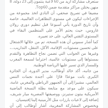
ستعرف مشاركة أزيد من 60 لاعبة ينتمون إلى 23 دولة، 8
منهن يحتلن مراكز متقدمة ضمن Top60.
مضيفا في تصريح صحفي، أن النادي اتخذ مجموعة من
الإجراءات ليكون في مستوى التظاهرات العالمية، خاصة
وأن تاريخ الدورة يأتي أسبوعا قبل تنظيم دوري رولان
غاروس، حيث يحتم الأمر على المنظمين البقاء في
المستوى التقني العالي، على حد تعبيره.
كما أشار سموني أن هذه النسخة، تم من خلالها الاشتغال
على تحسين مستويات، الإقامة، الأكل، التنقل، التداريب...،
وغيرها من الجوانب التي تضمن نجاح التظاهرة والتقدم
بمستواها إلى مستويات عالمية، احتراما لسمعة المغرب
وللمسار الذي تسير عليها الرياضة الوطنية.
من جانبه، أكد خالد أوطالب، مدير الدورة، أن الجائزة
الكبرى باتت موعدًا قارًا على أجندة نجمات التنس
العالمي، مشيرا إلى أن الجمهور الرباطي والمغربي عامة،
سيكون على موعد مع متابعة بطلة النسخة الماضية
الأمريكية بيتون ستيرنز، ووصيفتها المصرية ميار شريف،
إضافة إلى لاعبات بارزات مثل الأرمينية إلينا إفنيسيان.
وبخصوص المشاركة المغربية، أشار أوطالب إلى أن