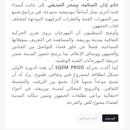
حاتم إدار، الستاتية، وسحر الصديقي
، إلى جانب أسماء
فنية أخرى تمثل أنماطاً موسيقية متنوعة، في برنامج يجمع
بين السهرات الفنية والفقرات الترفيهية الموجهة لمختلف
فئات الجمهور.
وأوضح المنظمون أن المهرجان يروم تعزيز الحركية
الثقافية بمدينة بوزنيقة، والمساهمة في التعريف بمؤهلاتها
السياحية، فضلاً عن خلق فضاء للتواصل بين الفنانين
والجمهور ووسائل الإعلام، بما يرسخ حضور المدينة ضمن
خريطة المهرجانات الفنية الوطنية.
كما أكدت شركة
SQEM PROD
أن هذه الدورة الأولى
تشكل انطلاقة لمشروع فني وثقافي طموح، يراد له أن
يصبح موعداً سنوياً قاراً، يجمع بين الترفيه، والتنشيط
الثقافي، والترويج المجالي لمدينة بوزنيقة، في أجواء
احتفالية تراعي تطلعات الجمهور وتثمن مكانة المدينة
كفضاء مفتوح للفن والفرجة.
الوسوم
أخبار المشاهير