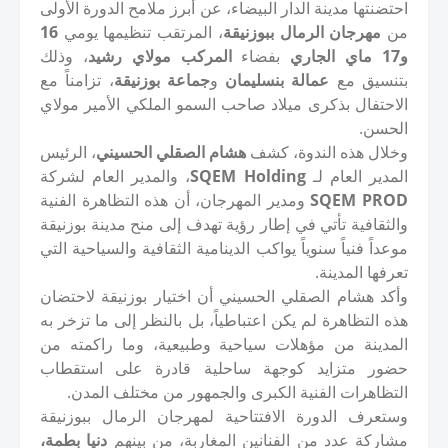
احتضنتها مدينة الدار البيضاء، عن أبرز ملامح الدورة الأولى
من
مهرجان الرمال ببوزنيقة
، المرتقب تنظيمها يومي
16
و17 ماي الجاري
بفضاء
المركب مولاي رشيد
، وذلك
بتنسيق مع
عمالة بنسليمان
و
جماعة بوزنيقة
، تزامناً مع
الاحتفال بذكرى ميلاد صاحب السمو الملكي الأمير مولاي
الحسن.
وخلال هذه الندوة، كشف
هشام الصقلي الحسيني
، الرئيس
المدير العام لـ
SQEM Holding
، والمدير العام لشركة
SQEM PROD
ومدير المهرجان، أن هذه التظاهرة الفنية
والثقافية تأتي في إطار رؤية تهدف إلى منح مدينة بوزنيقة
موعداً فنياً سنوياً يواكب الدينامية الثقافية والسياحية التي
تعرفها المدينة.
وأكد هشام الصقلي الحسيني أن اختيار بوزنيقة لاحتضان
هذه التظاهرة لم يكن اعتباطياً، بل بالنظر إلى ما تزخر به
المدينة من مؤهلات سياحية وطبيعية، وما راكمته من
حضور متزايد كوجهة ساحلية قادرة على استقطاب
التظاهرات الفنية الكبرى والجمهور من مختلف المدن.
وستعرف الدورة الافتتاحية لمهرجان الرمال ببوزنيقة
مشاركة عدد من الفنانين المغاربة، من بينهم
دنيا بطمة،