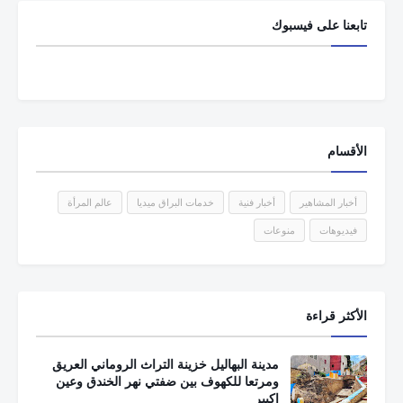
تابعنا على فيسبوك
الأقسام
أخبار المشاهير
أخبار فنية
خدمات البراق ميديا
عالم المرأة
فيديوهات
منوعات
الأكثر قراءة
مدينة البهاليل خزينة التراث الروماني العريق
ومرتعا للكهوف بين ضفتي نهر الخندق وعين
اكبير