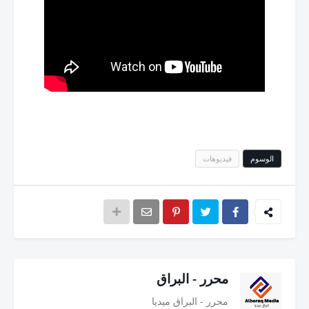
الوسوم
فيديوهات
محرر - البراق
محرر - البراق ميديا